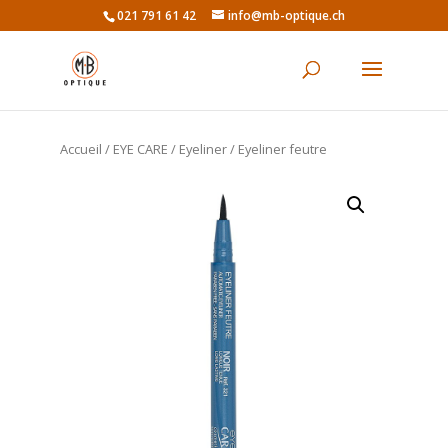
021 791 61 42
info@mb-optique.ch
Accueil
/
EYE CARE
/
Eyeliner
/ Eyeliner feutre