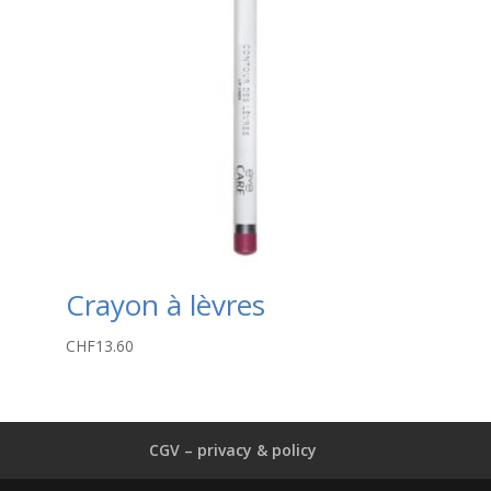
Crayon à lèvres
CHF
13.60
CGV – privacy & policy