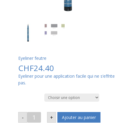
Eyeliner feutre
CHF
24.40
Eyeliner pour une application facile qui ne s’effrite
pas.
Couleurs
quantité
-
+
Ajouter au panier
de
Eyeliner
feutre