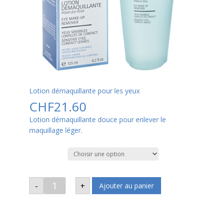
Lotion démaquillante pour les yeux
CHF
21.60
Lotion démaquillante douce pour enlever le
maquillage léger.
Volume
quantité
-
+
Ajouter au panier
de
Lotion
démaquillante
pour
les